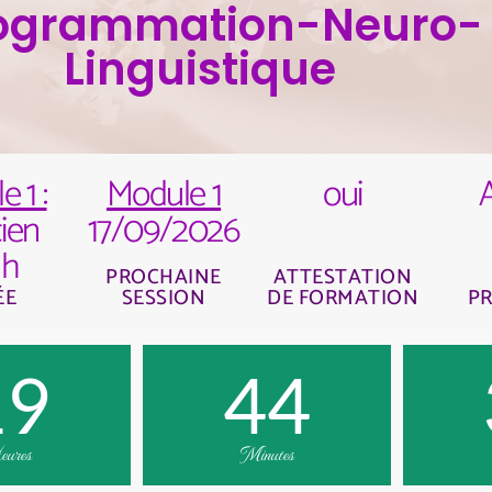
ogrammation-Neuro-
Linguistique
 1 :
Module 1
oui
cien
17/09/2026
 h
PROCHAINE
ATTESTATION
ÉE
SESSION
DE FORMATION
PR
19
44
ures
Minutes