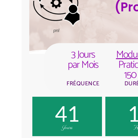
(Pr
pnl
3 Jours
Module
par Mois
Prati
150
FRÉQUENCE
DUR
41
Jours
He