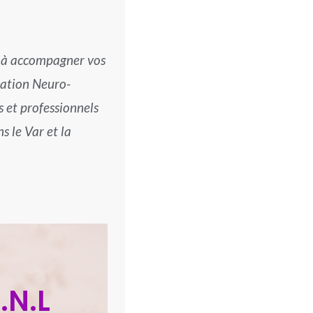
z à accompagner vos
mation Neuro-
s et professionnels
 le Var et la
.N.L